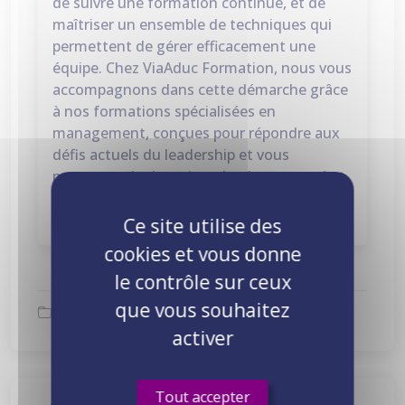
de suivre une formation continue, et de
maîtriser un ensemble de techniques qui
permettent de gérer efficacement une
équipe. Chez ViaAduc Formation, nous vous
accompagnons dans cette démarche grâce
à nos formations spécialisées en
management, conçues pour répondre aux
défis actuels du leadership et vous
permettre de devenir un leader respecté et
efficace. N'hésitez pas à
contacter nos
équipes
!
Ce site utilise des
cookies et vous donne
le contrôle sur ceux
que vous souhaitez
Bien-être au travail
activer
Tout accepter