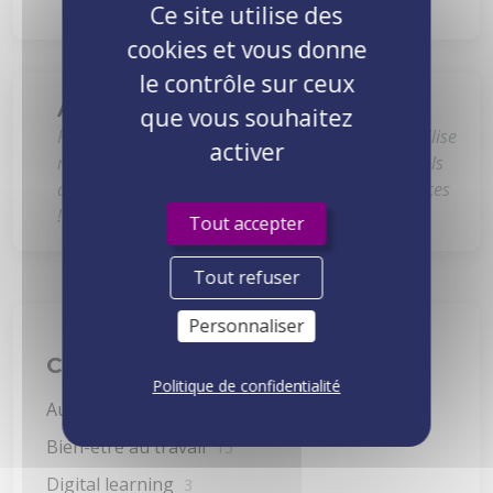
Ce site utilise des
cookies et vous donne
le contrôle sur ceux
Alexandre C.
que vous souhaitez
Passionné par le monde de la formation, je mobilise
activer
mon énergie pour accompagner les professionnels
de tous horizons dans leur montée en compétences
!
Tout accepter
Tout refuser
Personnaliser
Catégories
Politique de confidentialité
Autres
5
Bien-être au travail
15
Digital learning
3