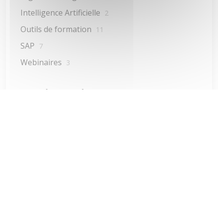
Intelligence Artificielle
2
Outils de formation
11
SAP
7
Webinaires
3
Derniers articles
Management collaboratif : Le
guide complet pour transformer
la performance de vos équipes
04 févr. 2026
Le bien-être au travail, révélateur
de la maturité managériale des
entreprises
06 janv. 2026