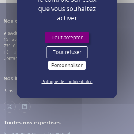
que vous souhaitez
activer
Nos coordonnées
ViaAduc
Tout accepter
152 avenue de Malakoff
75016 PARIS
Tout refuser
Tél. :
01 89 53 69 70
Contact :
via notre formulaire
Personnaliser
Nos implantations
Politique de confidentialité
Paris et régions :
voir nos implantations
Toutes nos expertises
Accompagnement au changement