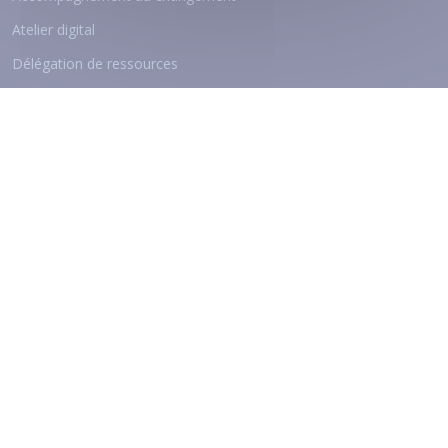
Atelier digital
Délégation de ressources
Nos Qualifications
© 2026
ViaAduc
- Tous droits réservés
Mentions légales
Politique de confidentialité