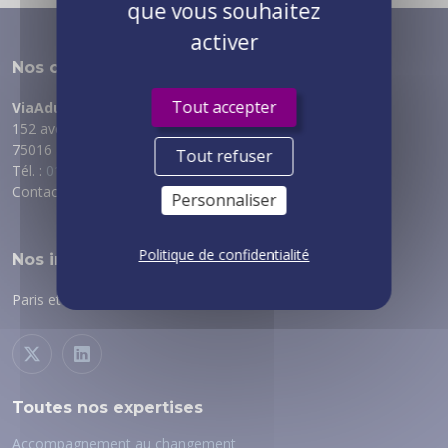
que vous souhaitez
activer
Nos coordonnées
Tout accepter
ViaAduc
152 avenue de Malakoff
75016 PARIS
Tout refuser
Tél. :
01 89 53 69 70
Contact :
via notre formulaire
Personnaliser
Politique de confidentialité
Nos implantations
Paris et régions :
voir nos implantations
Toutes nos expertises
Accompagnement au changement