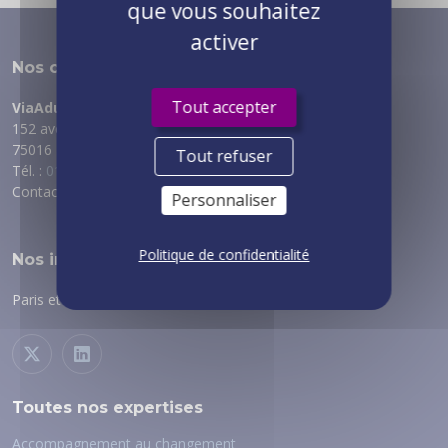
que vous souhaitez
activer
Nos coordonnées
Tout accepter
ViaAduc
152 avenue de Malakoff
75016 PARIS
Tout refuser
Tél. :
01 89 53 69 70
Contact :
via notre formulaire
Personnaliser
Politique de confidentialité
Nos implantations
Paris et régions :
voir nos implantations
Toutes nos expertises
Accompagnement au changement