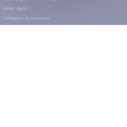
Atelier digital
Délégation de ressources
Nos Qualifications
© 2026
ViaAduc
- Tous droits réservés
Mentions légales
Politique de confidentialité