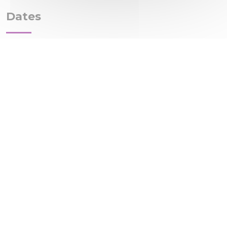
Dates
Je veux un devis ou des précisions
Nos coordonnées
ViaAduc
152 avenue de Malakoff
75016 PARIS
Tél. :
01 89 53 69 70
Contact :
via notre formulaire