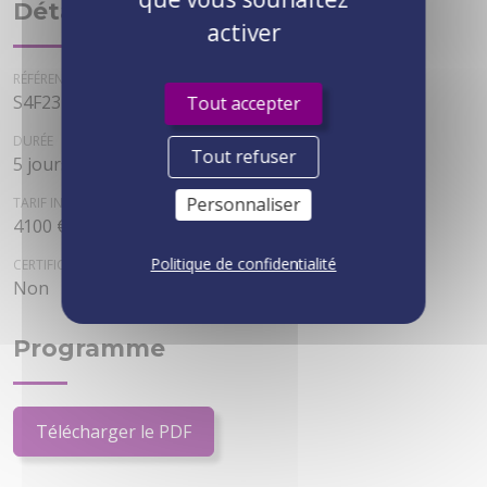
Détails
activer
RÉFÉRENCE
S4F23
Tout accepter
DURÉE
Tout refuser
5 jours
Personnaliser
TARIF INTER
4100 € HT
Politique de confidentialité
CERTIFICATION
Non
Programme
Télécharger le PDF