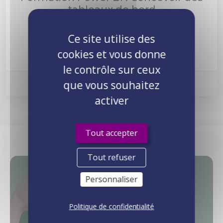
tableaux de bord
PBI
2 jours
1320€ HT
Ce site utilise des
Voir le programme
cookies et vous donne
le contrôle sur ceux
Prochaine session :
Nous consulter
que vous souhaitez
activer
Tout accepter
Tout refuser
Personnaliser
Besoin
d'informations ?
Politique de confidentialité