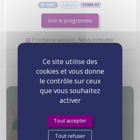
SR-MNC
2 jours
1190€ HT
Voir le programme
Prochaine session :
Nous consulter
Ce site utilise des
cookies et vous donne
le contrôle sur ceux
que vous souhaitez
activer
Besoin
d'informations ?
Tout accepter
Pour toute demande complémentaire,
Tout refuser
vous pouvez nous contacter par