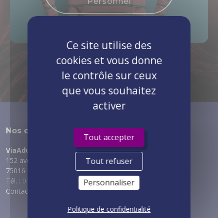
Personnel
Ce site utilise des
cookies et vous donne
le contrôle sur ceux
que vous souhaitez
activer
Nos coordonnées
Tout accepter
ViaAduc
152 avenue de Malakoff
Tout refuser
75016 PARIS
Tél. :
01 89 53 69 70
Personnaliser
Contact :
via notre formulaire
Politique de confidentialité