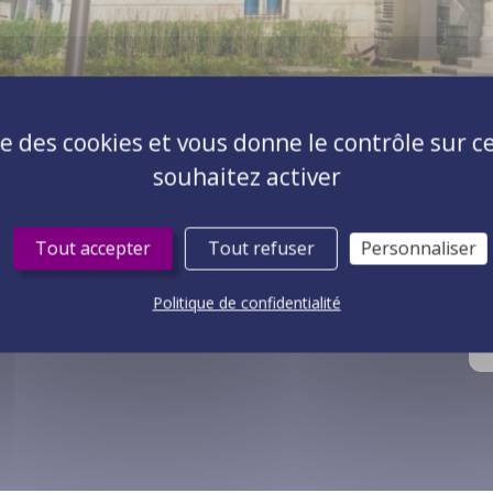
ise des cookies et vous donne le contrôle sur 
souhaitez activer
Toutes nos expertises
No
Accompagnement au changement
Tout accepter
Tout refuser
Personnaliser
Atelier digital
Délégation de ressources
Politique de confidentialité