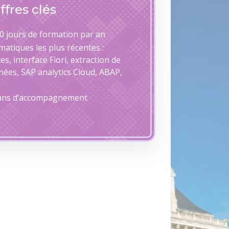
ffres clés
0 jours de formation par an
atiques les plus récentes :
es, interface Fiori, extraction de
ées, SAP analytics Cloud, ABAP,
 ans d’accompagnement