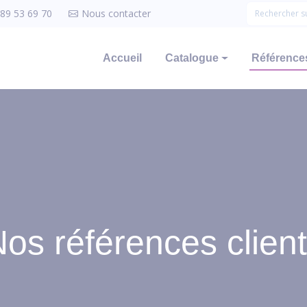
 89 53 69 70
Nous contacter
Accueil
Catalogue
Références
os références clien