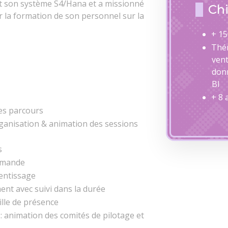
t son système S4/Hana et a missionné
Chi
r la formation de son personnel sur la
+ 15
Thém
vent
donn
BI
+ 8
les parcours
ganisation & animation des sessions
s
emande
rentissage
nt avec suivi dans la durée
uille de présence
s : animation des comités de pilotage et