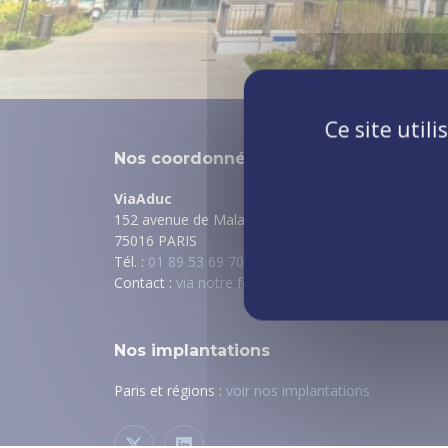
Ce site util
Nos coordonnées
ViaAduc
152 avenue de Malakoff
75016 PARIS
Tél. :
01 89 53 69 70
Contact :
via notre formulaire
Nos implantations
Paris et régions :
voir nos implantations