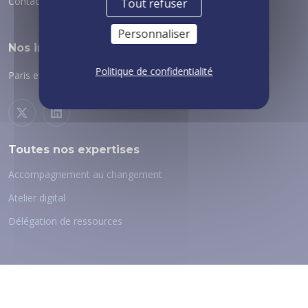
Contact :
via notre formulaire
Tout refuser
Personnaliser
Nos implantations
Politique de confidentialité
Paris et régions :
voir nos implantations
Toutes nos expertises
Accompagnement au changement
Atelier digital
Délégation de ressources
Nos Qualifications