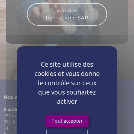
Voir nos
formations SAP
Ce site utilise des
cookies et vous donne
le contrôle sur ceux
que vous souhaitez
Nos coordonnées
activer
ViaAduc
152 avenue de Malakoff
Tout accepter
75016 PARIS
Tél. :
01 89 53 69 70