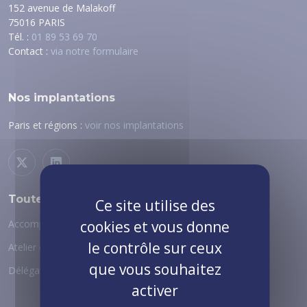
152 avenue de Malakoff
75016 PARIS
Tél. :
01 89 53 69 70
Contact :
via notre formulaire
Nos implantations
Paris et régions :
voir nos implantations
Toutes nos expertises
Ce site utilise des
Accompagnement au changement
cookies et vous donne
le contrôle sur ceux
Atelier digital
que vous souhaitez
Délégation de ressources
activer