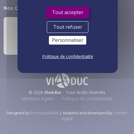
Nos Qualifications
Tout accepter
Tout refuser
Personnaliser
Politique de confidentialité
© 2026
ViaAduc
- Tous droits réservés
Mentions légales
Politique de confidentialité
Designed by
BootstrapMade
| Adapted and developed by
L'atelier
digital