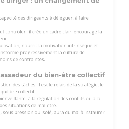
ue diriger : un changement de
apacité des dirigeants à déléguer, à faire
contrôler ; il crée un cadre clair, encourage la
reur.
lisation, nourrit la motivation intrinsèque et
transforme progressivement la culture de
 moins de contraintes.
ssadeur du bien-être collectif
on des tâches. Il est le relais de la stratégie, le
uilibre collectif.
veillante, à la régulation des conflits ou à la
es situations de mal-être.
 sous pression ou isolé, aura du mal à instaurer