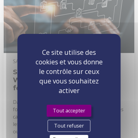
Ce site utilise des
cookies et vous donne
SAP
le contrôle sur ceux
SAP Business Information
Warehouse (SAP BW) : les
que vous souhaitez
fondamentaux
activer
Dans cet article, nous allons explorer les
fondamentaux de SAP BW, son architecture, ses
Tout accepter
cas d’usage, ainsi que les raisons pour
lesquelles il est stratégique de se former à cet
Tout refuser
outil.