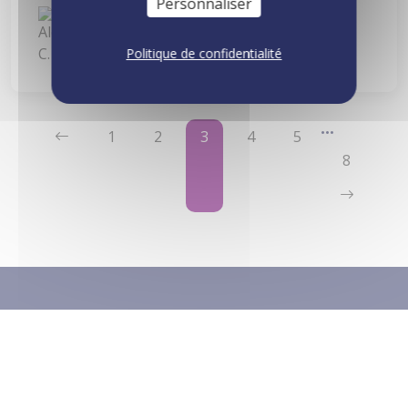
Personnaliser
Alexandre C.
23 avr. 2025
Politique de confidentialité
1
2
3
4
5
8
Nos coordonnées
ViaAduc
152 avenue de Malakoff
75016 PARIS