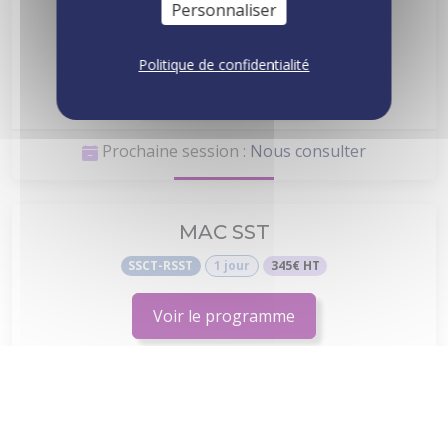
Initial
Personnaliser
SSCT-SSTI
2 jours
690€ HT
Politique de confidentialité
Voir le programme
Prochaine session :
Nous consulter
MAC SST
SSCT-RSST
1 jour
345€ HT
Voir le programme
Prochaine session :
Nous consulter