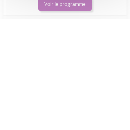
Voir le programme
Prochaine session :
Nous consulter
Analyse du cycle de vie d’un service
numérique (certification comprise)
NR-ASN001
2.5 jours
2450€ HT
Voir le programme
Prochaine session :
Nous consulter
Fresque du climat
NR-CLI001
0.5 jour
420€ HT