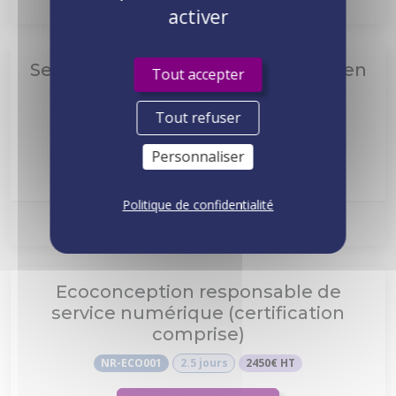
activer
Sensibilisation des équipes au Green
Tout accepter
IT
Tout refuser
NR-SE001
1 jour
740€ HT
Personnaliser
Voir le programme
Politique de confidentialité
Prochaine session :
Nous consulter
Ecoconception responsable de
service numérique (certification
comprise)
NR-ECO001
2.5 jours
2450€ HT