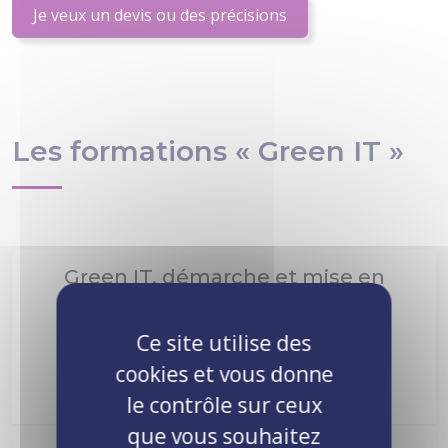
Je veux un devis ou des précisions
Les formations « Green IT »
Green IT, démarche et mise en
œuvre
NR-DMO001
2 jours
1290€ HT
Ce site utilise des
cookies et vous donne
Voir le programme
le contrôle sur ceux
que vous souhaitez
Prochaine session :
Nous consulter