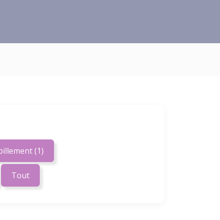
abillement
(1)
Tout