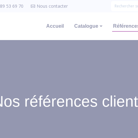
 89 53 69 70
Nous contacter
Accueil
Catalogue
Références
os références clien