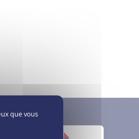
ceux que vous
s Qualifications