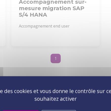
Accompagnement sur-
mesure migration SAP
S/4 HANA
Accompagnement end user
1
ise des cookies et vous donne le contrôle sur 
Toutes nos expertises
No
souhaitez activer
Accompagnement au changement
Atelier digital