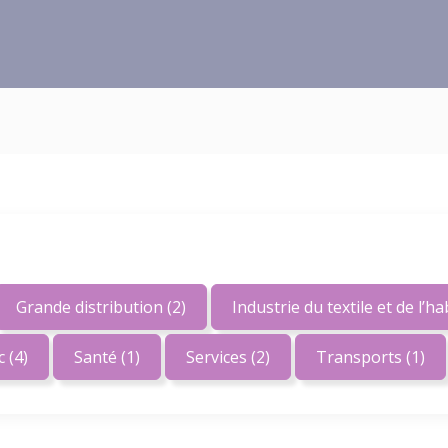
Grande distribution
(2)
Industrie du textile et de l’h
ic
(4)
Santé
(1)
Services
(2)
Transports
(1)