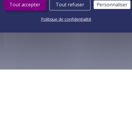
Tout accepter
Tout refuser
Personnaliser
Délégation de ressources
Politique de confidentialité
© 2026
ViaAduc
- Tous droits réservés
Mentions légales
Politique de confidentialité
Designed by
BootstrapMade
| Adapted and developed by
L'atelier digital