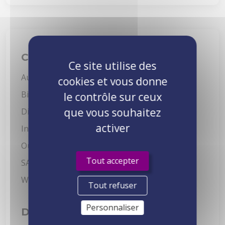
Catégories
Ce site utilise des
Autres
5
cookies et vous donne
Bien-être au travail
15
le contrôle sur ceux
que vous souhaitez
Digital learning
3
activer
Intelligence Artificielle
2
Outils de formation
11
Tout accepter
SAP
7
Webinaires
3
Tout refuser
Personnaliser
Derniers articles