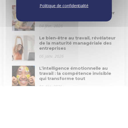
Politique de confidentialité
Management collaboratif : Le
guide complet pour transformer
la performance de vos équipes
04 févr. 2026
Le bien-être au travail, révélateur
de la maturité managériale des
entreprises
06 janv. 2026
L’intelligence émotionnelle au
travail : la compétence invisible
qui transforme tout
01 déc. 2025
Document Unique d'Evaluation
des Risques Professionnels :
tout savoir
07 oct. 2025