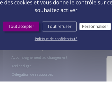
ise des cookies et vous donne le contrôle sur 
souhaitez activer
1
4
5
6
7
8
Tout accepter
Tout refuser
Personnaliser
Politique de confidentialité
Toutes nos expertises
No
Accompagnement au changement
Atelier digital
Délégation de ressources