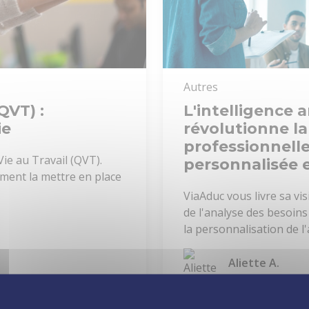
Autres
QVT) :
L'intelligence ar
ie
révolutionne l
professionnelle
ie au Travail (QVT).
personnalisée e
mment la mettre en place
ViaAduc vous livre sa visi
de l'analyse des besoins
la personnalisation de l
Aliette A.
15 mars 2024