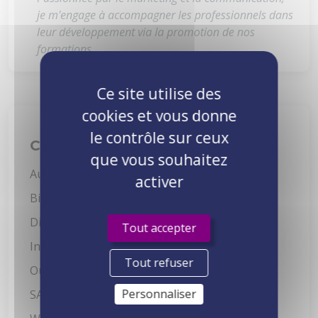
je m'engage à accompagner les professionnels dans
leur développement via la promotion de nos
formations.
Ce site utilise des
cookies et vous donne
le contrôle sur ceux
Catégories
que vous souhaitez
Autres
5
activer
Bien-être au travail
15
Digital learning
3
Tout accepter
Intelligence Artificielle
2
Tout refuser
Outils de formation
11
Personnaliser
SAP
7