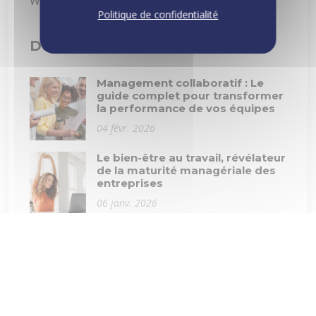
Webinaires
3
Politique de confidentialité
Derniers articles
Management collaboratif : Le
guide complet pour transformer
la performance de vos équipes
04 févr. 2026
Le bien-être au travail, révélateur
de la maturité managériale des
entreprises
06 janv. 2026
L’intelligence émotionnelle au
travail : la compétence invisible
qui transforme tout
01 déc. 2025
Document Unique d'Evaluation