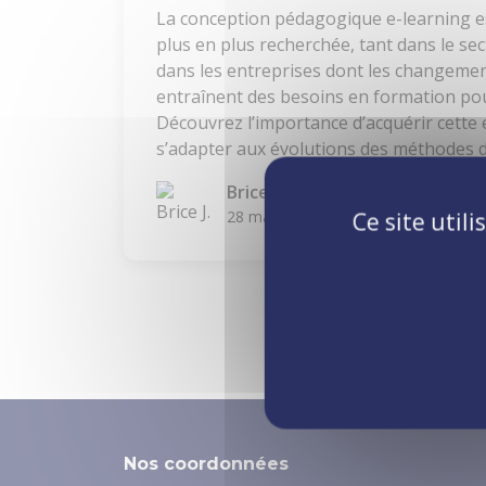
La conception pédagogique e-learning 
plus en plus recherchée, tant dans le sec
dans les entreprises dont les changeme
entraînent des besoins en formation pou
Découvrez l’importance d’acquérir cette 
s’adapter aux évolutions des méthodes 
Brice J.
28 mars 2023
Ce site util
Nos coordonnées