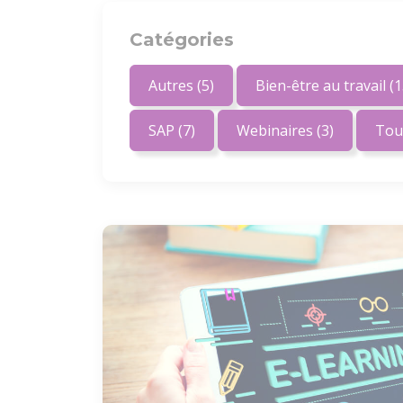
Catégories
Autres
(5)
Bien-être au travail
(1
SAP
(7)
Webinaires
(3)
Tou