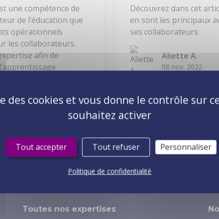
est une compétence de
Découvrez dans cet articl
teur de l’éducation que
en sont les principaux 
nts opérationnels
ses collaborateurs.
r les collaborateurs.
expertise afin de
Aliette A.
d’apprentissage.
08 nov. 2022
ise des cookies et vous donne le contrôle sur 
souhaitez activer
1
5
6
7
8
Tout accepter
Tout refuser
Personnaliser
Politique de confidentialité
Toutes nos expertises
No