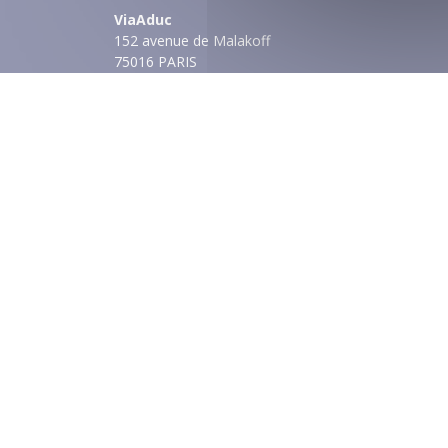
ViaAduc
152 avenue de Malakoff
75016 PARIS
Tél. :
01 89 53 69 70
Contact :
via notre formulaire
Nos implantations
Paris et régions :
voir nos implantations