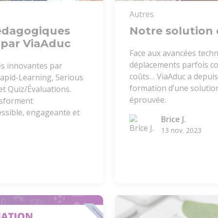
Autres
édagogiques
Notre solution
s par ViaAduc
Face aux avancées tech
déplacements parfois co
s innovantes par
coûts… ViaAduc a depuis
Rapid-Learning, Serious
formation d’une solution
et Quiz/Évaluations.
éprouvée.
nsforment
essible, engageante et
Brice J.
13 nov. 2023