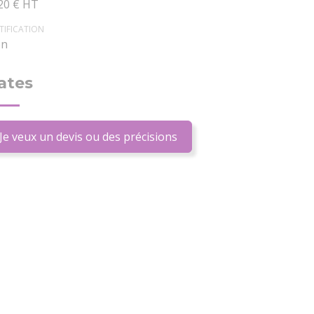
20 € HT
TIFICATION
n
ates
Je veux un devis ou des précisions