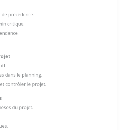
 de précédence.
in critique.
endance.
rojet
tt.
es dans le planning.
et contrôler le projet.
s
hèses du projet.
ues.