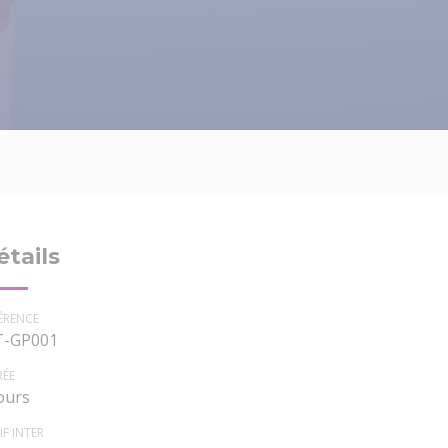
étails
ÉRENCE
-GP001
RÉE
jours
IF INTER