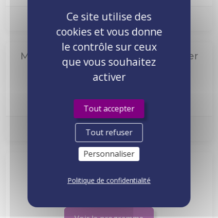
Ce site utilise des
Prochaine session :
Nous consulter
cookies et vous donne
le contrôle sur ceux
Mieux écouter pour mieux décoder
que vous souhaitez
CC-CAC002
3 jours
1850€ HT
activer
Voir le programme
Tout accepter
Prochaine session :
Nous consulter
Tout refuser
Personnaliser
Communiquer avec aisance en
situation difficile
Politique de confidentialité
CC-CAC003
2 jours
1290€ HT