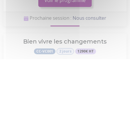
Voir le programme
Prochaine session :
Nous consulter
Bien vivre les changements
CC-VC001
2 jours
1290€ HT
Voir le programme
Prochaine session :
Nous consulter
Formation Power BI : Concevoir des
tableaux de bord
PBI
2 jours
1320€ HT