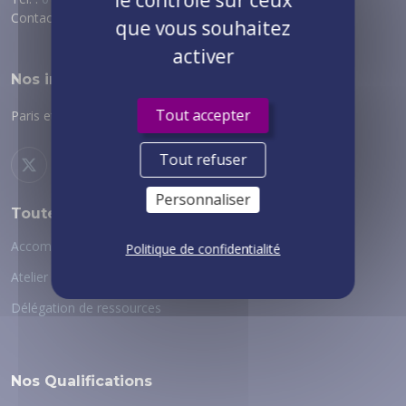
le contrôle sur ceux
Contact :
via notre formulaire
que vous souhaitez
activer
Nos implantations
Tout accepter
Paris et régions :
voir nos implantations
Tout refuser
Personnaliser
Toutes nos expertises
Accompagnement au changement
Politique de confidentialité
Atelier digital
Délégation de ressources
Nos Qualifications