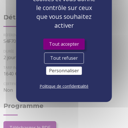
le contrôle sur ceux
que vous souhaitez
Détails
activer
RÉFÉRENCE
S4F70
Tout accepter
DURÉE
2 jours
Tout refuser
TARIF INTER
Personnaliser
1640 € HT
CERTIFICATION
Politique de confidentialité
Non
Programme
Télécharger le PDF