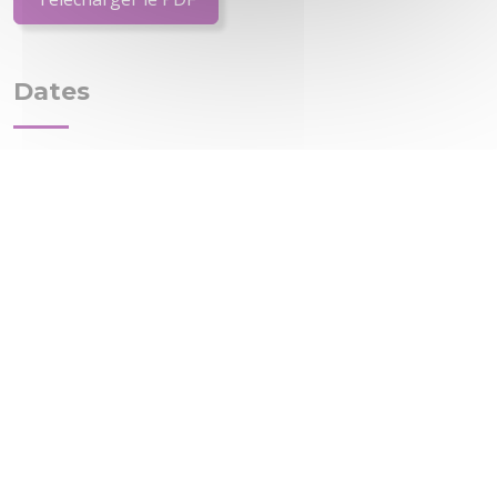
Dates
Je veux un devis ou des précisions
Nos coordonnées
ViaAduc
152 avenue de Malakoff
75016 PARIS
Tél. :
01 89 53 69 70
Contact :
via notre formulaire