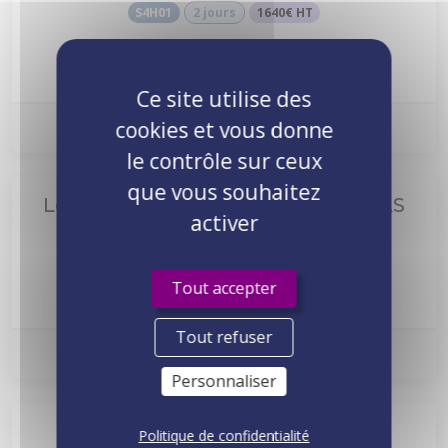
S4H01
2 jours
1640€ HT
Voir le programme
Ce site utilise des
Prochaine session :
Nous consulter
cookies et vous donne
le contrôle sur ceux
que vous souhaitez
Les fondamentaux du SAP Web AS
activer
SAPTEC
4 jours
3280€ HT
Tout accepter
Voir le programme
Tout refuser
Prochaine session :
Nous consulter
Personnaliser
SAP HANA Introduction
Politique de confidentialité