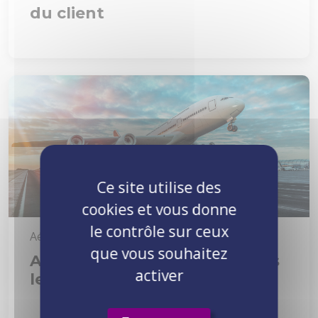
du client
Ce site utilise des
cookies et vous donne
le contrôle sur ceux
Aéronautique
que vous souhaitez
Accompagner les usines dans
activer
le déploiement de SAP