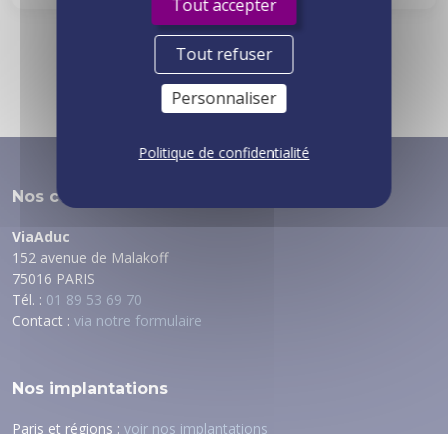
Tout accepter
Tout refuser
1
2
Personnaliser
Politique de confidentialité
Nos coordonnées
ViaAduc
152 avenue de Malakoff
75016 PARIS
Tél. :
01 89 53 69 70
Contact :
via notre formulaire
Nos implantations
Paris et régions :
voir nos implantations