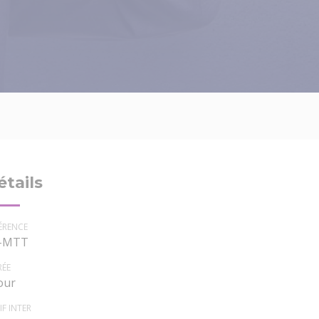
étails
ÉRENCE
-MTT
RÉE
our
IF INTER