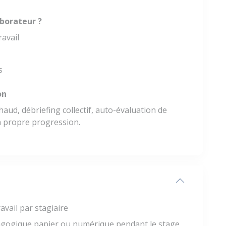
borateur ?
ravail
s
on
haud, débriefing collectif, auto-évaluation de
sa propre progression.
avail par stagiaire
gogique papier ou numérique pendant le stage