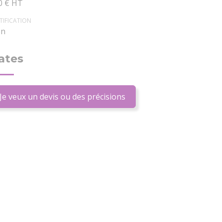
0 € HT
TIFICATION
n
ates
Je veux un devis ou des précisions