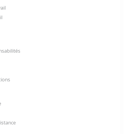
ail
il
nsabilités
tions
e
istance