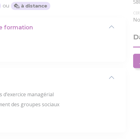
58
ou
à distance
CER
No
te formation
D
s d’exercice managérial
ment des groupes sociaux