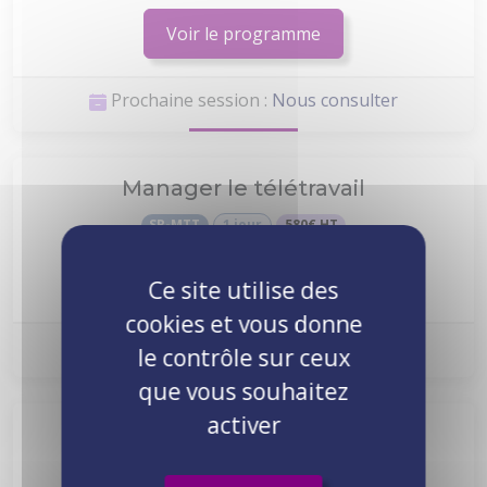
Voir le programme
Prochaine session :
Nous consulter
Manager le télétravail
SR-MTT
1 jour
580€ HT
Voir le programme
Ce site utilise des
cookies et vous donne
Prochaine session :
Nous consulter
le contrôle sur ceux
que vous souhaitez
activer
Le neuromanagement
SR-NEU
2 jours
1190€ HT