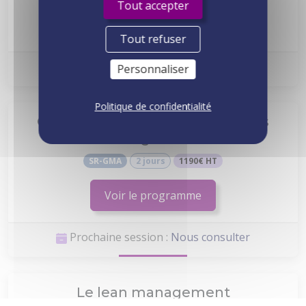
Tout accepter
Voir le programme
Tout refuser
Prochaine session :
Nous consulter
Personnaliser
Politique de confidentialité
Gestion de projet : les méthodes
agiles
SR-GMA
2 jours
1190€ HT
Voir le programme
Prochaine session :
Nous consulter
Le lean management