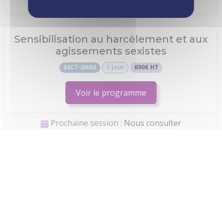
Sensibilisation au harcèlement et aux
agissements sexistes
SSCT-SHAS
1 jour
690€ HT
Voir le programme
Prochaine session :
Nous consulter
Risques psychosociaux : mettre en
place une démarche préventive
SSCT-RPS
2 jours
1320€ HT
Voir le programme