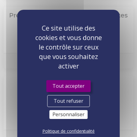
Prévenir les comportements sexistes
SSCT-PCS
2 jours
1380€ HT
Ce site utilise des
cookies et vous donne
Voir le programme
le contrôle sur ceux
que vous souhaitez
Prochaine session :
Nous consulter
activer
Référent Santé, Sécurité et
Tout accepter
Conditions de Travail
Tout refuser
SSCT-RSSCT
5 jours
3100€ HT
Personnaliser
Voir le programme
Politique de confidentialité
Prochaine session :
Nous consulter