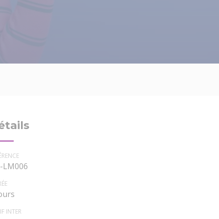
étails
ÉRENCE
-LM006
RÉE
jours
IF INTER