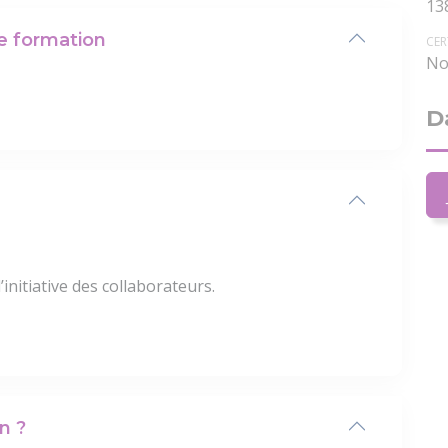
13
te formation
CER
No
D
’initiative des collaborateurs.
n ?