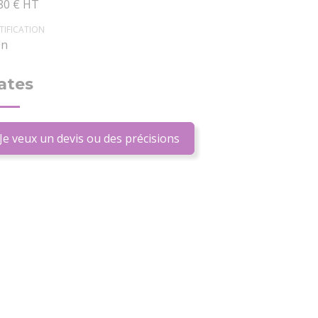
80 € HT
TIFICATION
n
ates
Je veux un devis ou des précisions