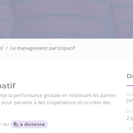
el
Le management participatif
D
atif
RÉF
ise la performance globale en mobilisant les parties
DP
s pour parvenir à des coopérations et co-créer des
DU
2 
ou
à distance
TAR