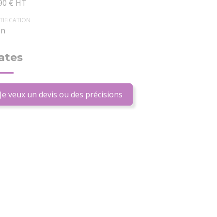
90 € HT
TIFICATION
n
ates
Je veux un devis ou des précisions