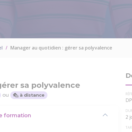
el
Manager au quotidien : gérer sa polyvalence
D
gérer sa polyvalence
RÉF
ou
à distance
DP
DU
te formation
2 
TAR