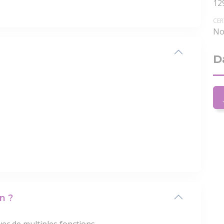
12
CER
No
D
n ?
c de multiples fonctions.