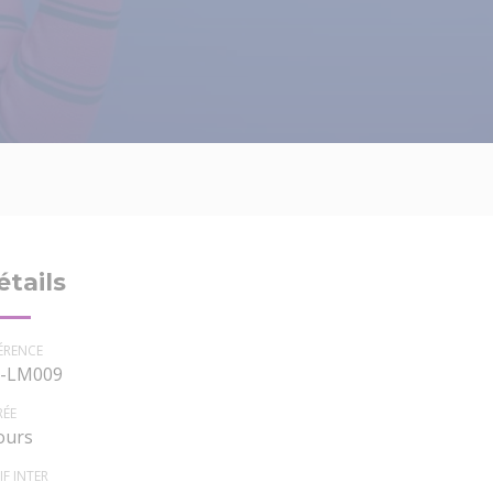
étails
ÉRENCE
-LM009
RÉE
jours
IF INTER