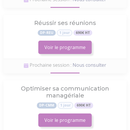
Réussir ses réunions
DP-REU
1 jour
690€ HT
Voir le programme
Prochaine session :
Nous consulter
Optimiser sa communication
managériale
DP-CMM
1 jour
690€ HT
Voir le programme