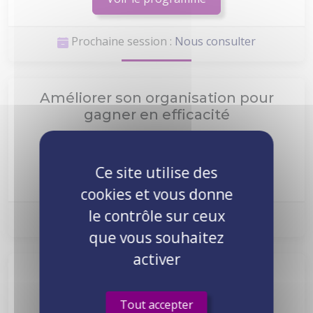
Prochaine session :
Nous consulter
Améliorer son organisation pour
gagner en efficacité
DP-SS001
2 jours
1290€ HT
Ce site utilise des
Voir le programme
cookies et vous donne
le contrôle sur ceux
Prochaine session :
Nous consulter
que vous souhaitez
activer
Concevoir et animer un atelier
DP-SS009
2 jours
1290€ HT
Tout accepter