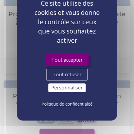
Ce site utilise des
cookies et vous donne
Processus de gestion SAP Real Estate
Management
dans SAP S/4HANA
le contrôle sur ceux
que vous souhaitez
S4F70
2 jours
1640€ HT
activer
Voir le programme
Tout accepter
Prochaine session :
Nous consulter
Tout refuser
Personnaliser
Processus de gestion dans Human
Capital
Management
(HCM) pour
Politique de confidentialité
S/4HANA
S4HR05
4 jours
3280€ HT