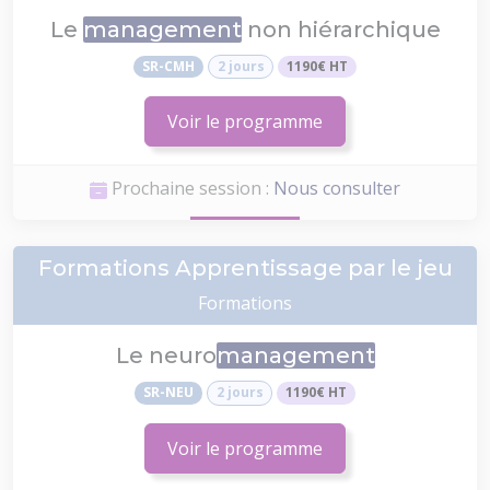
Le
management
non hiérarchique
SR-CMH
2 jours
1190€ HT
Voir le programme
Prochaine session :
Nous consulter
Formations Apprentissage par le jeu
Formations
Le neuro
management
SR-NEU
2 jours
1190€ HT
Voir le programme