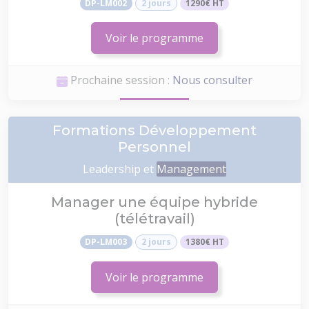
DP-LM002
2 jours
1290€ HT
Voir le programme
Prochaine session :
Nous consulter
Formations Développement
Personnel
Leadership et
Management
Manager une équipe hybride
(télétravail)
DP-LM003
2 jours
1380€ HT
Voir le programme