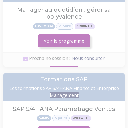
Manager au quotidien : gérer sa
polyvalence
DP-LM009
2 jours
1290€ HT
Voir le programme
Prochaine session :
Nous consulter
Formations SAP
Les formations SAP S/4HANA Finance et Enterprise
Management
SAP S/4HANA Paramétrage Ventes
S4605
5 jours
4100€ HT