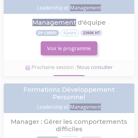
Leadership et
Management
Management
d'équipe
DP-LM001
4 jours
2360€ HT
Voir le programme
Prochaine session :
Nous consulter
Formations Développement
Personnel
Leadership et
Management
Manager : Gérer les comportements
difficiles