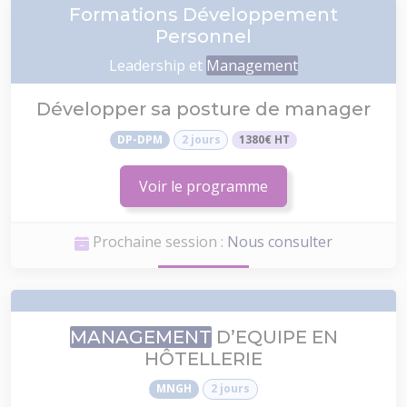
Formations Développement
Personnel
Leadership et
Management
Développer sa posture de manager
DP-DPM
2 jours
1380€ HT
Voir le programme
Prochaine session :
Nous consulter
MANAGEMENT
D’EQUIPE EN
HÔTELLERIE
MNGH
2 jours