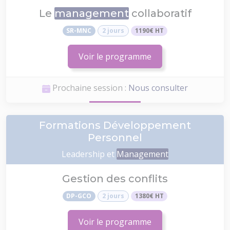
Le
management
collaboratif
SR-MNC
2 jours
1190€ HT
Voir le programme
Prochaine session :
Nous consulter
Formations Développement
Personnel
Leadership et
Management
Gestion des conflits
DP-GCO
2 jours
1380€ HT
Voir le programme