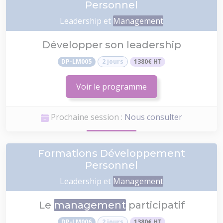
Personnel
Leadership et
Management
Développer son leadership
DP-LM005
2 jours
1380€ HT
Voir le programme
Prochaine session :
Nous consulter
Formations Développement
Personnel
Leadership et
Management
Le
management
participatif
DP-LM006
2 jours
1380€ HT